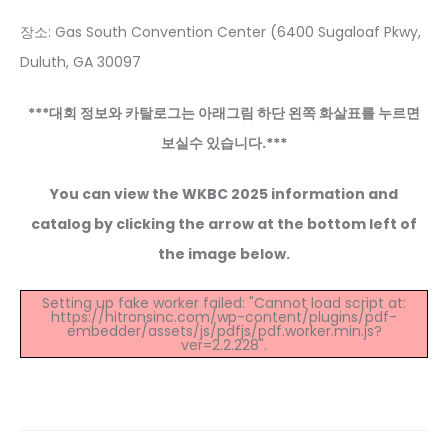
장소: Gas South Convention Center (6400 Sugaloaf Pkwy,
Duluth, GA 30097
***대회 정보와 카탈로그는 아래그림 하단 왼쪽 화살표를 누르면
보실수 있습니다.***
You can view the WKBC 2025 information and
catalog by clicking the arrow at the bottom left of
the image below.
Setting up fake worker failed: "Cannot load script at:
https://hitronsinc.com/wp-content/plugins/pdf-
embedder/assets/js/pdfjs/pdf.worker.min.js?
ver=2.2.228".